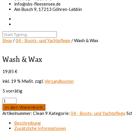
info@sbs-fleesensee.de
Am Busch 9, 17213 Göhren-Lebbin
Shop
/
04 - Boots- und Yachtpflege
/ Wash & Wax
Wash & Wax
19,85
€
inkl. 19 % MwSt.
zzgl.
Versandkosten
5 vorrätig
Wash
&
In den Warenkorb
Wax
Artikelnummer:
Clean 9
Kategorie:
04 - Boots- und Yachtpflege
Sc
Menge
Beschreibung
Zusätzliche Informationen