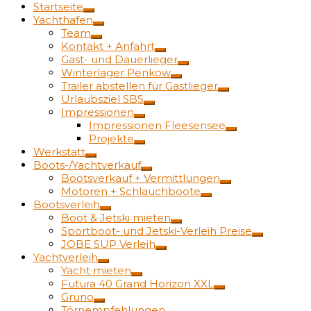
Startseite
Yachthafen
Team
Kontakt + Anfahrt
Gast- und Dauerlieger
Winterlager Penkow
Trailer abstellen für Gastlieger
Urlaubsziel SBS
Impressionen
Impressionen Fleesensee
Projekte
Werkstatt
Boots-/Yachtverkauf
Bootsverkauf + Vermittlungen
Motoren + Schlauchboote
Bootsverleih
Boot & Jetski mieten
Sportboot- und Jetski-Verleih Preise
JOBE SUP Verleih
Yachtverleih
Yacht mieten
Futura 40 Grand Horizon XXL
Gruno
Törnempfehlungen