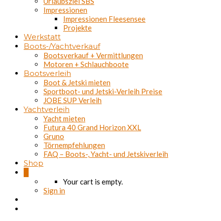
Urlaubsziel SBS
Impressionen
Impressionen Fleesensee
Projekte
Werkstatt
Boots-/Yachtverkauf
Bootsverkauf + Vermittlungen
Motoren + Schlauchboote
Bootsverleih
Boot & Jetski mieten
Sportboot- und Jetski-Verleih Preise
JOBE SUP Verleih
Yachtverleih
Yacht mieten
Futura 40 Grand Horizon XXL
Gruno
Törnempfehlungen
FAQ – Boots-, Yacht- und Jetskiverleih
Shop
0
Your cart is empty.
Sign in