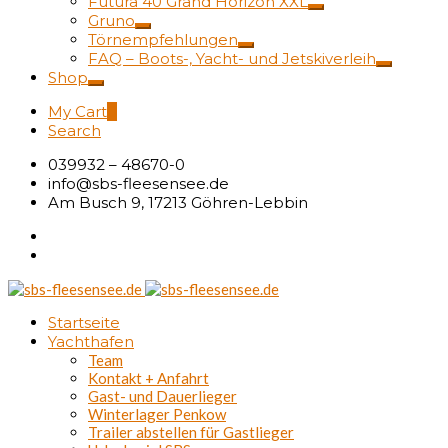
Futura 40 Grand Horizon XXL
Gruno
Törnempfehlungen
FAQ – Boots-, Yacht- und Jetskiverleih
Shop
My Cart
0
Search
039932 – 48670-0
info@sbs-fleesensee.de
Am Busch 9, 17213 Göhren-Lebbin
Startseite
Yachthafen
Team
Kontakt + Anfahrt
Gast- und Dauerlieger
Winterlager Penkow
Trailer abstellen für Gastlieger