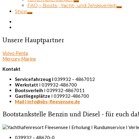
FAQ – Boots-, Yacht- und Jetskiverleih
Shop
Unsere Hauptpartner
Volvo Penta
Mercury Marine
Kontakt
Servicefahrzeug I
039932 – 4867012
Werkstatt
I 039932-486700
Bootsverleih
I 039932-4867011
Gastliegeplätze
I 039932-486700
Mail I info@sbs-fleesensee.de
Bootstankstelle Benzin und Diesel – für euch da
039932 – 48670-0