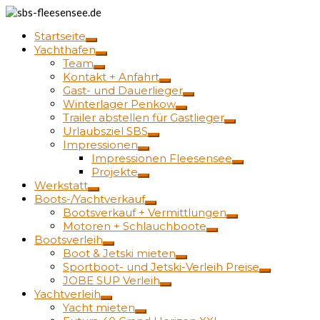
Startseite
Yachthafen
Team
Kontakt + Anfahrt
Gast- und Dauerlieger
Winterlager Penkow
Trailer abstellen für Gastlieger
Urlaubsziel SBS
Impressionen
Impressionen Fleesensee
Projekte
Werkstatt
Boots-/Yachtverkauf
Bootsverkauf + Vermittlungen
Motoren + Schlauchboote
Bootsverleih
Boot & Jetski mieten
Sportboot- und Jetski-Verleih Preise
JOBE SUP Verleih
Yachtverleih
Yacht mieten