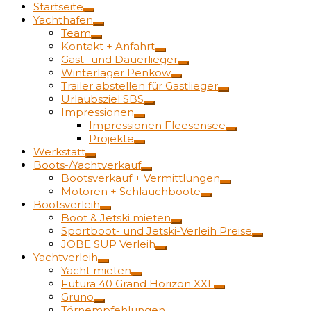
Startseite
Yachthafen
Team
Kontakt + Anfahrt
Gast- und Dauerlieger
Winterlager Penkow
Trailer abstellen für Gastlieger
Urlaubsziel SBS
Impressionen
Impressionen Fleesensee
Projekte
Werkstatt
Boots-/Yachtverkauf
Bootsverkauf + Vermittlungen
Motoren + Schlauchboote
Bootsverleih
Boot & Jetski mieten
Sportboot- und Jetski-Verleih Preise
JOBE SUP Verleih
Yachtverleih
Yacht mieten
Futura 40 Grand Horizon XXL
Gruno
Törnempfehlungen