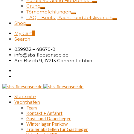
Futura 40 Grand Horizon XXL
Gruno
Törnempfehlungen
FAQ – Boots-, Yacht- und Jetskiverleih
Shop
My Cart
0
Search
039932 – 48670-0
info@sbs-fleesensee.de
Am Busch 9, 17213 Göhren-Lebbin
Startseite
Yachthafen
Team
Kontakt + Anfahrt
Gast- und Dauerlieger
Winterlager Penkow
Trailer abstellen für Gastlieger