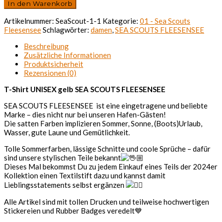
Shirt
In den Warenkorb
UNISEX
gelb
Artikelnummer:
SeaScout-1-1
Kategorie:
01 - Sea Scouts
SEA
Fleesensee
Schlagwörter:
damen
,
SEA SCOUTS FLEESENSEE
SCOUTS
FLEESENSEE
Beschreibung
Menge
Zusätzliche Informationen
Produktsicherheit
Rezensionen (0)
T-Shirt UNISEX gelb SEA SCOUTS FLEESENSEE
SEA SCOUTS FLEESENSEE ist eine eingetragene und beliebte
Marke – dies nicht nur bei unseren Hafen-Gästen!
Die satten Farben implizieren Sommer, Sonne, (Boots)Urlaub,
Wasser, gute Laune und Gemütlichkeit.
Tolle Sommerfarben, lässige Schnitte und coole Sprüche – dafür
sind unsere stylischen Teile bekannt
Dieses Mal bekommst Du zu jedem Einkauf eines Teils der 2024er
Kollektion einen Textilstift dazu und kannst damit
Lieblingsstatements selbst ergänzen
Alle Artikel sind mit tollen Drucken und teilweise hochwertigen
Stickereien und Rubber Badges veredelt💙