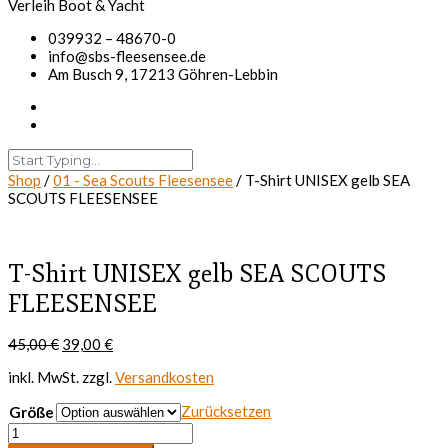
039932 – 48670-0
info@sbs-fleesensee.de
Am Busch 9, 17213 Göhren-Lebbin
Shop
/
01 - Sea Scouts Fleesensee
/ T-Shirt UNISEX gelb SEA
SCOUTS FLEESENSEE
T-Shirt UNISEX gelb SEA SCOUTS
FLEESENSEE
Ursprünglicher
Aktueller
45,00
€
39,00
€
Preis
Preis
inkl. MwSt.
zzgl.
Versandkosten
war:
ist:
45,00 €
39,00 €.
Zurücksetzen
Größe
T-