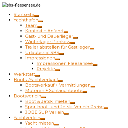
Startseite
Yachthafen
Team
Kontakt + Anfahrt
Gast- und Dauerlieger
Winterlager Penkow
Trailer abstellen für Gastlieger
Urlaubsziel SBS
Impressionen
Impressionen Fleesensee
Projekte
Werkstatt
Boots-/Yachtverkauf
Bootsverkauf + Vermittlungen
Motoren + Schlauchboote
Bootsverleih
Boot & Jetski mieten
Sportboot- und Jetski-Verleih Preise
JOBE SUP Verleih
Yachtverleih
Yacht mieten