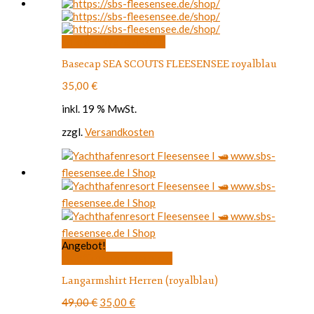
In den Warenkorb
Basecap SEA SCOUTS FLEESENSEE royalblau
35,00
€
inkl. 19 % MwSt.
zzgl.
Versandkosten
Angebot!
Dieses
Ausführung wählen
Produkt
Langarmshirt Herren (royalblau)
weist
mehrere
Ursprünglicher
Aktueller
49,00
€
35,00
€
Varianten