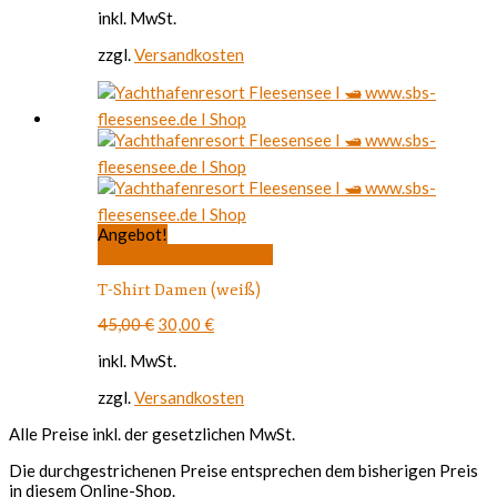
Preis
Preis
auf.
inkl. MwSt.
war:
ist:
Die
49,00 €
35,00 €.
Optionen
zzgl.
Versandkosten
können
auf
der
Produktseite
gewählt
werden
Angebot!
Dieses
Ausführung wählen
Produkt
T-Shirt Damen (weiß)
weist
mehrere
Ursprünglicher
Aktueller
45,00
€
30,00
€
Varianten
Preis
Preis
auf.
inkl. MwSt.
war:
ist:
Die
45,00 €
30,00 €.
Optionen
zzgl.
Versandkosten
können
auf
Alle Preise inkl. der gesetzlichen MwSt.
der
Die durchgestrichenen Preise entsprechen dem bisherigen Preis
Produktseite
in diesem Online-Shop.
gewählt