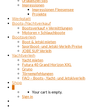
Urlaubsziel SBS
Impressionen
Impressionen Fleesensee
Projekte
Werkstatt
Boots-/Yachtverkauf
Bootsverkauf + Vermittlungen
Motoren + Schlauchboote
Bootsverleih
Boot & Jetski mieten
Sportboot- und Jetski-Verleih Preise
JOBE SUP Verleih
Yachtverleih
Yacht mieten
Futura 40 Grand Horizon XXL
Gruno
Törnempfehlungen
FAQ – Boots-, Yacht- und Jetskiverleih
Shop
0
Your cart is empty.
Sign in