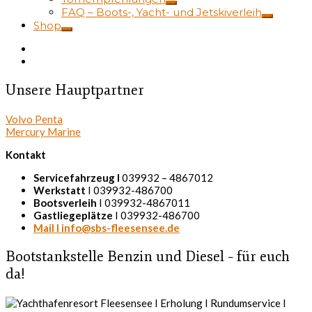
FAQ – Boots-, Yacht- und Jetskiverleih
Shop
Unsere Hauptpartner
Volvo Penta
Mercury Marine
Kontakt
Servicefahrzeug I
039932 – 4867012
Werkstatt
I 039932-486700
Bootsverleih
I 039932-4867011
Gastliegeplätze
I 039932-486700
Mail I info@sbs-fleesensee.de
Bootstankstelle Benzin und Diesel – für euch
da!