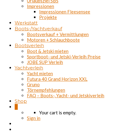
Urlaubsziel SBS
Impressionen
Impressionen Fleesensee
Projekte
Werkstatt
Boots-/Yachtverkauf
Bootsverkauf + Vermittlungen
Motoren + Schlauchboote
Bootsverleih
Boot & Jetski mieten
Sportboot- und Jetski-Verleih Preise
JOBE SUP Verleih
Yachtverleih
Yacht mieten
Futura 40 Grand Horizon XXL
Gruno
Törnempfehlungen
FAQ – Boots-, Yacht- und Jetskiverleih
Shop
0
Your cart is empty.
Sign in