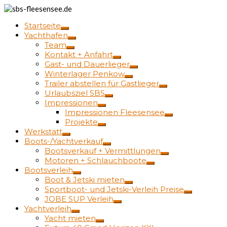
Startseite
Yachthafen
Team
Kontakt + Anfahrt
Gast- und Dauerlieger
Winterlager Penkow
Trailer abstellen für Gastlieger
Urlaubsziel SBS
Impressionen
Impressionen Fleesensee
Projekte
Werkstatt
Boots-/Yachtverkauf
Bootsverkauf + Vermittlungen
Motoren + Schlauchboote
Bootsverleih
Boot & Jetski mieten
Sportboot- und Jetski-Verleih Preise
JOBE SUP Verleih
Yachtverleih
Yacht mieten