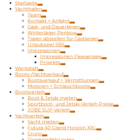
Startseite
Yachthafen
Team
Kontakt + Anfahrt
Gast- und Dauerlieger
Winterlager Penkow
Trailer abstellen für Gastlieger
Urlaubsziel SBS
Impressionen
Impressionen Fleesensee
Projekte
Werkstatt
Boots-/Yachtverkauf
Bootsverkauf + Vermittlungen
Motoren + Schlauchboote
Bootsverleih
Boot & Jetski mieten
Sportboot- und Jetski-Verleih Preise
JOBE SUP Verleih
Yachtverleih
Yacht mieten
Futura 40 Grand Horizon XXL
Gruno
Törnempfehlungen