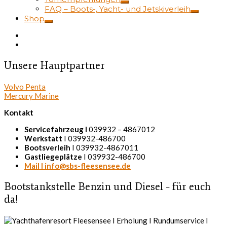
FAQ – Boots-, Yacht- und Jetskiverleih
Shop
Unsere Hauptpartner
Volvo Penta
Mercury Marine
Kontakt
Servicefahrzeug I
039932 – 4867012
Werkstatt
I 039932-486700
Bootsverleih
I 039932-4867011
Gastliegeplätze
I 039932-486700
Mail I info@sbs-fleesensee.de
Bootstankstelle Benzin und Diesel – für euch
da!