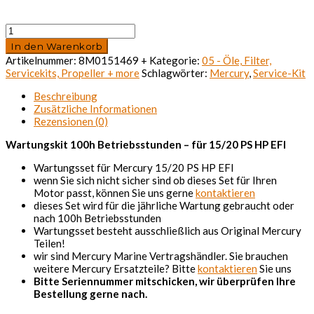
Mercury
Service
In den Warenkorb
Kit
Artikelnummer:
8M0151469 +
Kategorie:
05 - Öle, Filter,
100hrs
Servicekits, Propeller + more
Schlagwörter:
Mercury
,
Service-Kit
Paket
für
Beschreibung
15/20
Zusätzliche Informationen
PS
Rezensionen (0)
HP
EFI
Wartungskit 100h Betriebsstunden – für 15/20 PS HP EFI
Menge
Wartungsset für Mercury 15/20 PS HP EFI
wenn Sie sich nicht sicher sind ob dieses Set für Ihren
Motor passt, können Sie uns gerne
kontaktieren
dieses Set wird für die jährliche Wartung gebraucht oder
nach 100h Betriebsstunden
Wartungsset besteht ausschließlich aus Original Mercury
Teilen!
wir sind Mercury Marine Vertragshändler. Sie brauchen
weitere Mercury Ersatzteile? Bitte
kontaktieren
Sie uns
Bitte Seriennummer mitschicken, wir überprüfen Ihre
Bestellung gerne nach.