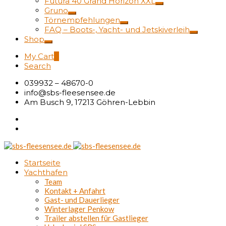
Futura 40 Grand Horizon XXL
Gruno
Törnempfehlungen
FAQ – Boots-, Yacht- und Jetskiverleih
Shop
My Cart
0
Search
039932 – 48670-0
info@sbs-fleesensee.de
Am Busch 9, 17213 Göhren-Lebbin
Startseite
Yachthafen
Team
Kontakt + Anfahrt
Gast- und Dauerlieger
Winterlager Penkow
Trailer abstellen für Gastlieger