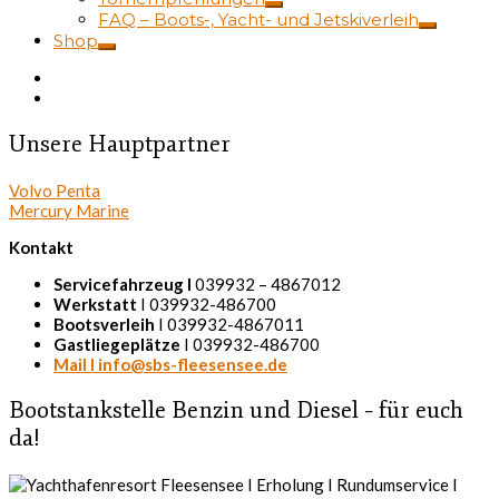
FAQ – Boots-, Yacht- und Jetskiverleih
Shop
Unsere Hauptpartner
Volvo Penta
Mercury Marine
Kontakt
Servicefahrzeug I
039932 – 4867012
Werkstatt
I 039932-486700
Bootsverleih
I 039932-4867011
Gastliegeplätze
I 039932-486700
Mail I info@sbs-fleesensee.de
Bootstankstelle Benzin und Diesel – für euch
da!