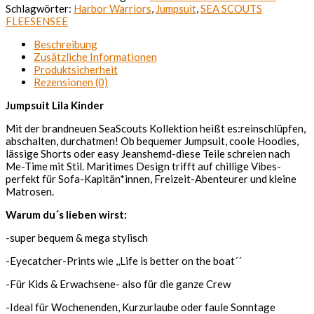
Schlagwörter:
Harbor Warriors
,
Jumpsuit
,
SEA SCOUTS
FLEESENSEE
Beschreibung
Zusätzliche Informationen
Produktsicherheit
Rezensionen (0)
Jumpsuit Lila Kinder
Mit der brandneuen SeaScouts Kollektion heißt es:reinschlüpfen,
abschalten, durchatmen! Ob bequemer Jumpsuit, coole Hoodies,
lässige Shorts oder easy Jeanshemd-diese Teile schreien nach
Me-Time mit Stil. Maritimes Design trifft auf chillige Vibes-
perfekt für Sofa-Kapitän*innen, Freizeit-Abenteurer und kleine
Matrosen.
Warum du´s lieben wirst:
-super bequem & mega stylisch
-Eyecatcher-Prints wie ,,Life is better on the boat´´
-Für Kids & Erwachsene- also für die ganze Crew
-Ideal für Wochenenden, Kurzurlaube oder faule Sonntage