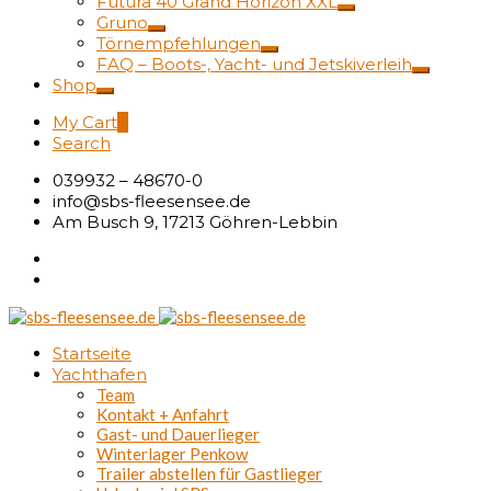
Futura 40 Grand Horizon XXL
Gruno
Törnempfehlungen
FAQ – Boots-, Yacht- und Jetskiverleih
Shop
My Cart
0
Search
039932 – 48670-0
info@sbs-fleesensee.de
Am Busch 9, 17213 Göhren-Lebbin
Startseite
Yachthafen
Team
Kontakt + Anfahrt
Gast- und Dauerlieger
Winterlager Penkow
Trailer abstellen für Gastlieger