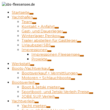
Startseite
Yachthafen
Team
Kontakt + Anfahrt
Gast- und Dauerlieger
Winterlager Penkow
Trailer abstellen für Gastlieger
Urlaubsziel SBS
Impressionen
Impressionen Fleesensee
Projekte
Werkstatt
Boots-/Yachtverkauf
Bootsverkauf + Vermittlungen
Motoren + Schlauchboote
Bootsverleih
Boot & Jetski mieten
Sportboot- und Jetski-Verleih Preise
JOBE SUP Verleih
Yachtverleih
Yacht mieten