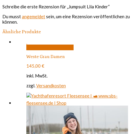
Schreibe die erste Rezension für „Jumpsuit Lila Kinder“
Du musst
angemeldet
sein, um eine Rezension veröffentlichen zu
können.
Ähnliche Produkte
Dieses
Ausführung wählen
Produkt
Weste Grau Damen
weist
mehrere
145,00
€
Varianten
auf.
inkl. MwSt.
Die
Optionen
zzgl.
Versandkosten
können
auf
der
Produktseite
gewählt
werden