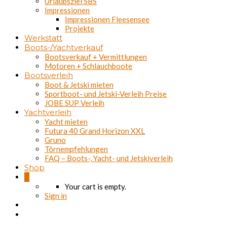
Urlaubsziel SBS
Impressionen
Impressionen Fleesensee
Projekte
Werkstatt
Boots-/Yachtverkauf
Bootsverkauf + Vermittlungen
Motoren + Schlauchboote
Bootsverleih
Boot & Jetski mieten
Sportboot- und Jetski-Verleih Preise
JOBE SUP Verleih
Yachtverleih
Yacht mieten
Futura 40 Grand Horizon XXL
Gruno
Törnempfehlungen
FAQ – Boots-, Yacht- und Jetskiverleih
Shop
0
Your cart is empty.
Sign in