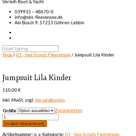
039932 – 48670-0
info@sbs-fleesensee.de
Am Busch 9, 17213 Göhren-Lebbin
Shop
/
01 - Sea Scouts Fleesensee
/ Jumpsuit Lila Kinder
Jumpsuit Lila Kinder
110,00
€
inkl. MwSt.
zzgl.
Versandkosten
Zurücksetzen
Größe
Jumpsuit
Lila
In den Warenkorb
Kinder
Menge
Artikelnummer:
n. v.
Kategorie:
01 - Sea Scouts Fleesensee