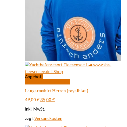
Angebot!
Dieses
Ausführung wählen
Produkt
Langarmshirt Herren (royalblau)
weist
mehrere
Ursprünglicher
Aktueller
49,00
€
35,00
€
Varianten
Preis
Preis
auf.
inkl. MwSt.
war:
ist:
Die
49,00 €
35,00 €.
Optionen
zzgl.
Versandkosten
können