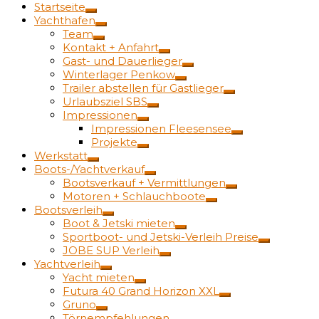
Startseite
Yachthafen
Team
Kontakt + Anfahrt
Gast- und Dauerlieger
Winterlager Penkow
Trailer abstellen für Gastlieger
Urlaubsziel SBS
Impressionen
Impressionen Fleesensee
Projekte
Werkstatt
Boots-/Yachtverkauf
Bootsverkauf + Vermittlungen
Motoren + Schlauchboote
Bootsverleih
Boot & Jetski mieten
Sportboot- und Jetski-Verleih Preise
JOBE SUP Verleih
Yachtverleih
Yacht mieten
Futura 40 Grand Horizon XXL
Gruno
Törnempfehlungen