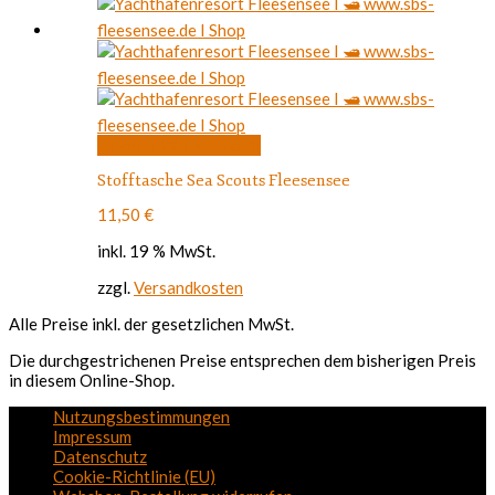
auf
der
Produktseite
gewählt
werden
In den Warenkorb
Stofftasche Sea Scouts Fleesensee
11,50
€
inkl. 19 % MwSt.
zzgl.
Versandkosten
Alle Preise inkl. der gesetzlichen MwSt.
Die durchgestrichenen Preise entsprechen dem bisherigen Preis
in diesem Online-Shop.
Nutzungsbestimmungen
Impressum
Datenschutz
Cookie-Richtlinie (EU)