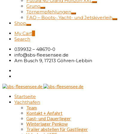
Futura 40 Grand Horizon XXL
Gruno
Törnempfehlungen
FAQ – Boots-, Yacht- und Jetskiverleih
Shop
My Cart
0
Search
039932 – 48670-0
info@sbs-fleesensee.de
Am Busch 9, 17213 Göhren-Lebbin
Startseite
Yachthafen
Team
Kontakt + Anfahrt
Gast- und Dauerlieger
Winterlager Penkow
Trailer abstellen für Gastlieger