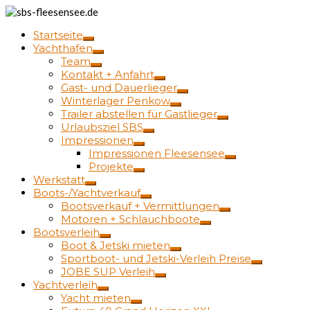
Startseite
Yachthafen
Team
Kontakt + Anfahrt
Gast- und Dauerlieger
Winterlager Penkow
Trailer abstellen für Gastlieger
Urlaubsziel SBS
Impressionen
Impressionen Fleesensee
Projekte
Werkstatt
Boots-/Yachtverkauf
Bootsverkauf + Vermittlungen
Motoren + Schlauchboote
Bootsverleih
Boot & Jetski mieten
Sportboot- und Jetski-Verleih Preise
JOBE SUP Verleih
Yachtverleih
Yacht mieten