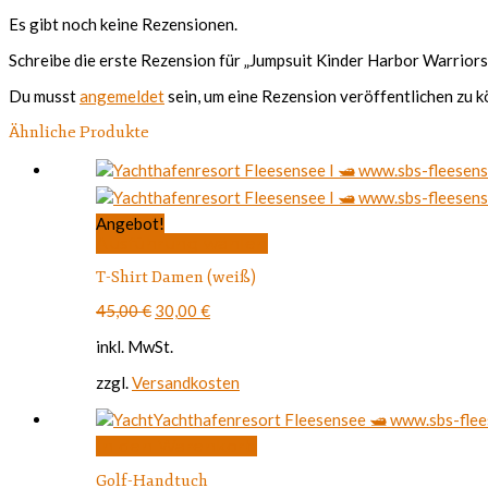
Es gibt noch keine Rezensionen.
Schreibe die erste Rezension für „Jumpsuit Kinder Harbor Warriors
Du musst
angemeldet
sein, um eine Rezension veröffentlichen zu k
Ähnliche Produkte
Angebot!
Dieses
Ausführung wählen
Produkt
T-Shirt Damen (weiß)
weist
mehrere
Ursprünglicher
Aktueller
45,00
€
30,00
€
Varianten
Preis
Preis
auf.
inkl. MwSt.
war:
ist:
Die
45,00 €
30,00 €.
Optionen
zzgl.
Versandkosten
können
auf
der
In den Warenkorb
Produktseite
gewählt
Golf-Handtuch