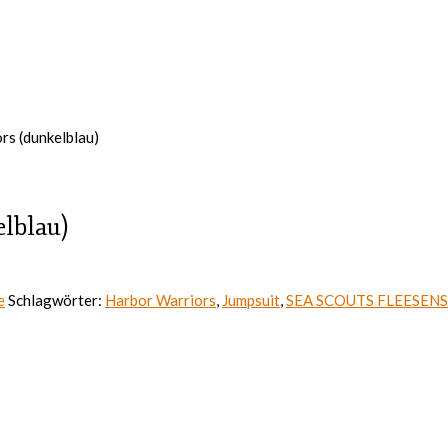
rs (dunkelblau)
lblau)
e
Schlagwörter:
Harbor Warriors
,
Jumpsuit
,
SEA SCOUTS FLEESEN