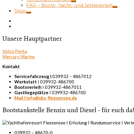
FAQ – Boots-, Yacht- und Jetskiverleih
Shop
Unsere Hauptpartner
Volvo Penta
Mercury Marine
Kontakt
Servicefahrzeug I
039932 – 4867012
Werkstatt
I 039932-486700
Bootsverleih
I 039932-4867011
Gastliegeplätze
I 039932-486700
Mail I info@sbs-fleesensee.de
Bootstankstelle Benzin und Diesel – für euch da
039932 – 48670-0