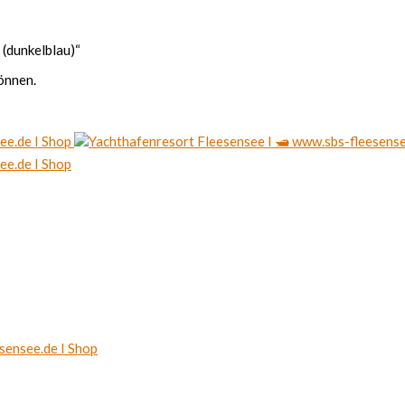
 (dunkelblau)“
önnen.