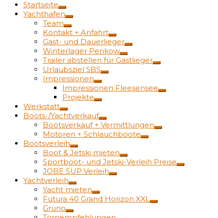
Startseite
Yachthafen
Team
Kontakt + Anfahrt
Gast- und Dauerlieger
Winterlager Penkow
Trailer abstellen für Gastlieger
Urlaubsziel SBS
Impressionen
Impressionen Fleesensee
Projekte
Werkstatt
Boots-/Yachtverkauf
Bootsverkauf + Vermittlungen
Motoren + Schlauchboote
Bootsverleih
Boot & Jetski mieten
Sportboot- und Jetski-Verleih Preise
JOBE SUP Verleih
Yachtverleih
Yacht mieten
Futura 40 Grand Horizon XXL
Gruno
Törnempfehlungen