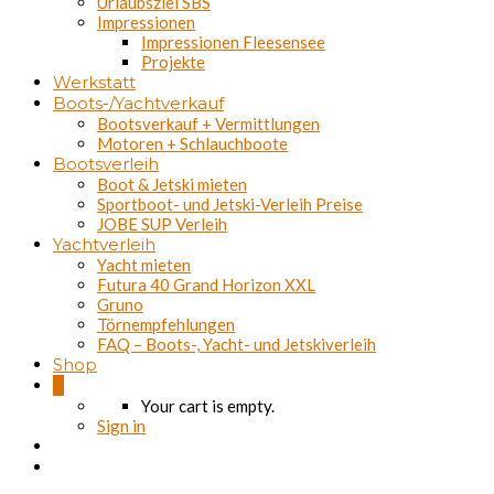
Urlaubsziel SBS
Impressionen
Impressionen Fleesensee
Projekte
Werkstatt
Boots-/Yachtverkauf
Bootsverkauf + Vermittlungen
Motoren + Schlauchboote
Bootsverleih
Boot & Jetski mieten
Sportboot- und Jetski-Verleih Preise
JOBE SUP Verleih
Yachtverleih
Yacht mieten
Futura 40 Grand Horizon XXL
Gruno
Törnempfehlungen
FAQ – Boots-, Yacht- und Jetskiverleih
Shop
0
Your cart is empty.
Sign in