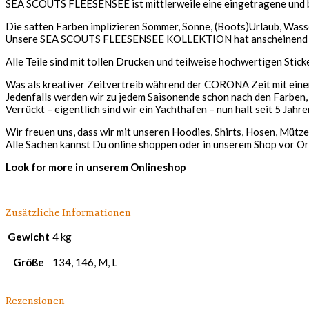
SEA SCOUTS FLEESENSEE ist mittlerweile eine eingetragene und be
Die satten Farben implizieren Sommer, Sonne, (Boots)Urlaub, Wass
Unsere SEA SCOUTS FLEESENSEE KOLLEKTION hat anscheinend ei
Alle Teile sind mit tollen Drucken und teilweise hochwertigen Sti
Was als kreativer Zeitvertreib während der CORONA Zeit mit einer
Jedenfalls werden wir zu jedem Saisonende schon nach den Farben, 
Verrückt – eigentlich sind wir ein Yachthafen – nun halt seit 5 Jah
Wir freuen uns, dass wir mit unseren Hoodies, Shirts, Hosen, Mütz
Alle Sachen kannst Du online shoppen oder in unserem Shop vor O
Look for more in unserem Onlineshop
Zusätzliche Informationen
Gewicht
4 kg
Größe
134, 146, M, L
Rezensionen