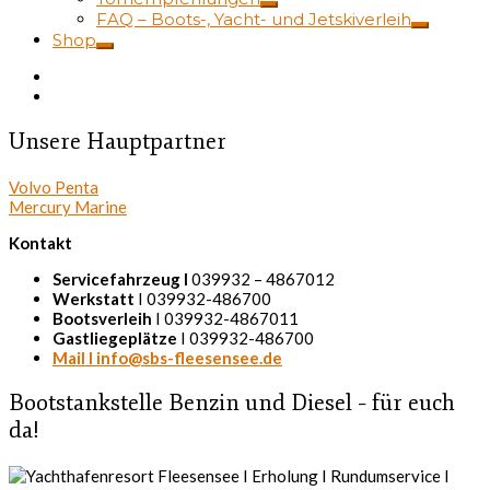
FAQ – Boots-, Yacht- und Jetskiverleih
Shop
Unsere Hauptpartner
Volvo Penta
Mercury Marine
Kontakt
Servicefahrzeug I
039932 – 4867012
Werkstatt
I 039932-486700
Bootsverleih
I 039932-4867011
Gastliegeplätze
I 039932-486700
Mail I info@sbs-fleesensee.de
Bootstankstelle Benzin und Diesel – für euch
da!