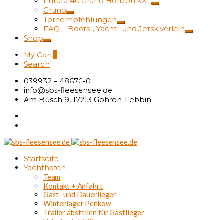
Futura 40 Grand Horizon XXL
Gruno
Törnempfehlungen
FAQ – Boots-, Yacht- und Jetskiverleih
Shop
My Cart
0
Search
039932 – 48670-0
info@sbs-fleesensee.de
Am Busch 9, 17213 Göhren-Lebbin
Startseite
Yachthafen
Team
Kontakt + Anfahrt
Gast- und Dauerlieger
Winterlager Penkow
Trailer abstellen für Gastlieger