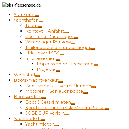
Startseite
Yachthafen
Team
Kontakt + Anfahrt
Gast- und Dauerlieger
Winterlager Penkow
Trailer abstellen für Gastlieger
Urlaubsziel SBS
Impressionen
Impressionen Fleesensee
Projekte
Werkstatt
Boots-/Yachtverkauf
Bootsverkauf + Vermittlungen
Motoren + Schlauchboote
Bootsverleih
Boot & Jetski mieten
Sportboot- und Jetski-Verleih Preise
JOBE SUP Verleih
Yachtverleih
Yacht mieten