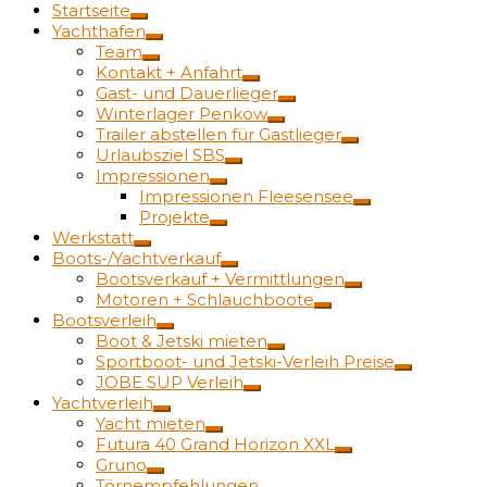
Startseite
Yachthafen
Team
Kontakt + Anfahrt
Gast- und Dauerlieger
Winterlager Penkow
Trailer abstellen für Gastlieger
Urlaubsziel SBS
Impressionen
Impressionen Fleesensee
Projekte
Werkstatt
Boots-/Yachtverkauf
Bootsverkauf + Vermittlungen
Motoren + Schlauchboote
Bootsverleih
Boot & Jetski mieten
Sportboot- und Jetski-Verleih Preise
JOBE SUP Verleih
Yachtverleih
Yacht mieten
Futura 40 Grand Horizon XXL
Gruno
Törnempfehlungen