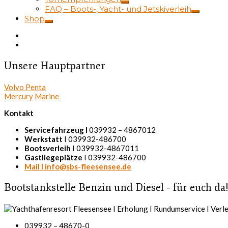
FAQ – Boots-, Yacht- und Jetskiverleih
Shop
Unsere Hauptpartner
Volvo Penta
Mercury Marine
Kontakt
Servicefahrzeug I
039932 – 4867012
Werkstatt
I 039932-486700
Bootsverleih
I 039932-4867011
Gastliegeplätze
I 039932-486700
Mail I info@sbs-fleesensee.de
Bootstankstelle Benzin und Diesel – für euch da
039932 – 48670-0