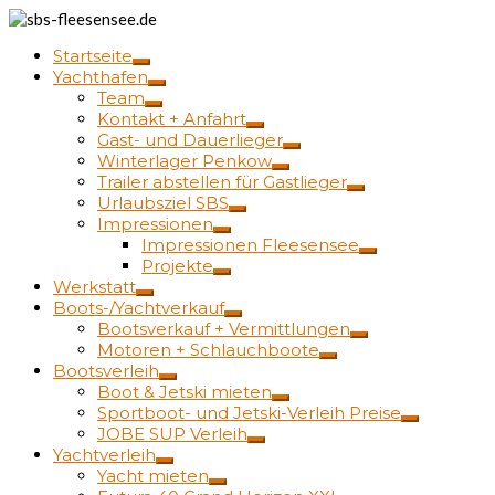
Startseite
Yachthafen
Team
Kontakt + Anfahrt
Gast- und Dauerlieger
Winterlager Penkow
Trailer abstellen für Gastlieger
Urlaubsziel SBS
Impressionen
Impressionen Fleesensee
Projekte
Werkstatt
Boots-/Yachtverkauf
Bootsverkauf + Vermittlungen
Motoren + Schlauchboote
Bootsverleih
Boot & Jetski mieten
Sportboot- und Jetski-Verleih Preise
JOBE SUP Verleih
Yachtverleih
Yacht mieten