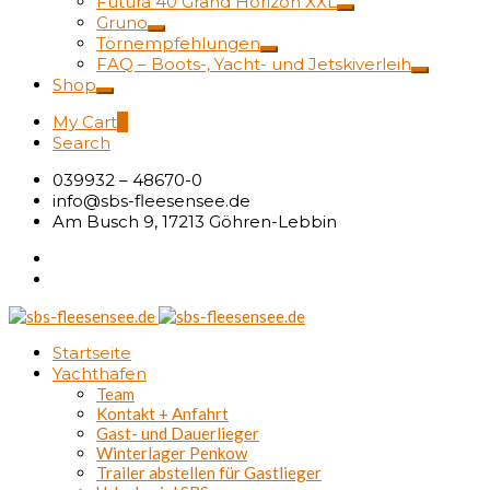
Futura 40 Grand Horizon XXL
Gruno
Törnempfehlungen
FAQ – Boots-, Yacht- und Jetskiverleih
Shop
My Cart
0
Search
039932 – 48670-0
info@sbs-fleesensee.de
Am Busch 9, 17213 Göhren-Lebbin
Startseite
Yachthafen
Team
Kontakt + Anfahrt
Gast- und Dauerlieger
Winterlager Penkow
Trailer abstellen für Gastlieger