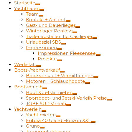
Startseite
Yachthafen
Team
Kontakt + Anfahrt
Gast- und Dauerlieger
Winterlager Penkow
Trailer abstellen für Gastlieger
Urlaubsziel SBS
Impressionen
Impressionen Fleesensee
Projekte
Werkstatt
Boots-/Yachtverkauf
Bootsverkauf + Vermittlungen
Motoren + Schlauchboote
Bootsverleih
Boot & Jetski mieten
Sportboot- und Jetski-Verleih Preise
JOBE SUP Verleih
Yachtverleih
Yacht mieten
Futura 40 Grand Horizon XXL
Gruno
Törnempfehlungen