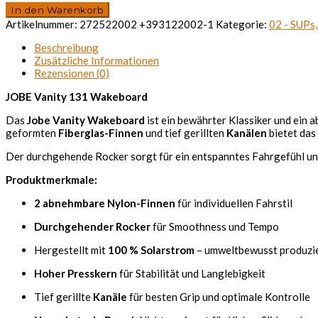
JOBE
In den Warenkorb
VANITY
Artikelnummer:
272522002 +393122002-1
Kategorie:
02 - SUPs,
Wakeboard
131
Beschreibung
+
Zusätzliche Informationen
Bindings
Rezensionen (0)
Package
JOBE Vanity 131 Wakeboard
(Gr.
10/12
Das
Jobe Vanity Wakeboard
ist ein bewährter Klassiker und ein 
oder
geformten
Fiberglas-Finnen
und tief gerillten
Kanälen
bietet das
7/10)
/
Der durchgehende Rocker sorgt für ein entspanntes Fahrgefühl und 
Vorführware
Menge
Produktmerkmale:
2 abnehmbare Nylon-Finnen
für individuellen Fahrstil
Durchgehender Rocker
für Smoothness und Tempo
Hergestellt mit
100 % Solarstrom
– umweltbewusst produzi
Hoher Presskern
für Stabilität und Langlebigkeit
Tief gerillte
Kanäle
für besten Grip und optimale Kontrolle