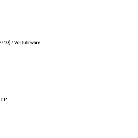
7/10) / Vorführware
are