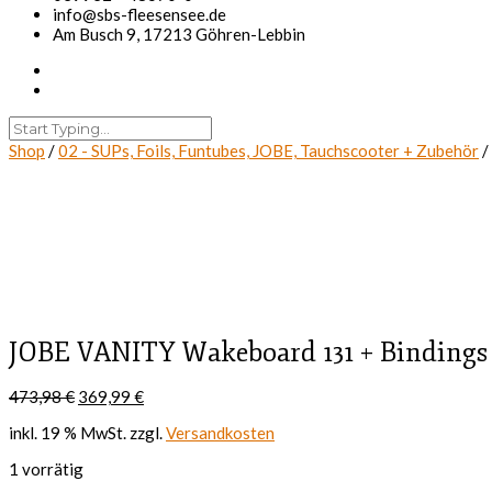
info@sbs-fleesensee.de
Am Busch 9, 17213 Göhren-Lebbin
Shop
/
02 - SUPs, Foils, Funtubes, JOBE, Tauchscooter + Zubehör
/
JOBE VANITY Wakeboard 131 + Bindings P
Ursprünglicher
Aktueller
473,98
€
369,99
€
Preis
Preis
inkl. 19 % MwSt.
zzgl.
Versandkosten
war:
ist:
473,98 €
369,99 €.
1 vorrätig