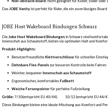
Non-obstacle Board:
Nicht geeignet für Kicker, Slider oder
Das
JOBE Vanity
ist perfekt für Rider, die ein zuverlässiges Boa
JOBE Host Wakeboard Bindungen Schwarz
Die
Jobe Host Wakeboard Bindungen
in Schwarz sind komfortab
Innenschuh aus Schaumstoff, bieten sie optimalen Halt und Komfort
Produkt-Highlights:
Benutzerfreundliche
Klettverschlüsse
für schnellen Einstie
Dehnbare Flex-Panels
zur besseren Kontrolle beim Fahren
Weicher, bequemer
Innenschuh aus Schaumstoff
Ergonomisches, komfortables
Fußbett
Weiche Fersenpolster
für perfekte Fußstellung
Größe:
7/10(entspricht EU 40/44). 10/12 (entspricht EU 44/47
Diese Bindungen bieten eine ideale Mischung aus Komfort und Perf