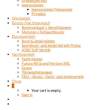
Urlaubsziel SBS
Impressionen
Impressionen Fleesensee
Projekte
Werkstatt
Boots-/Yachtverkauf
Bootsverkauf + Vermittlungen
Motoren + Schlauchboote
Bootsverleih
Boot & Jetski mieten
Sportboot- und Jetski-Verleih Preise
JOBE SUP Verleih
Yachtverleih
Yacht mieten
Futura 40 Grand Horizon XXL
Gruno
Törnempfehlungen
FAQ – Boots-, Yacht- und Jetskiverleih
Shop
0
Your cart is empty.
Sign in