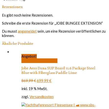
Rezensionen
Es gibt noch keine Rezensionen.
Schreibe die erste Rezension für „JOBE BUNGEE EXTENSION“
Du musst
angemeldet
sein, um eine Rezension veröffentlichen zu
können.
Ähnliche Produkte
Angebot!
In den Warenkorb
Jobe Aero Duna SUP Board 11.6 Package Steel
Blue with Fiberglass Paddle Lime
Ursprünglicher
Aktueller
869,99
€
699,99
€
Preis
Preis
inkl. 19 % MwSt.
war:
ist:
869,99 €
699,99 €.
zzgl.
Versandkosten