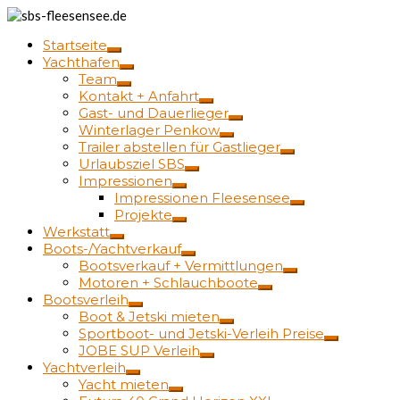
Startseite
Yachthafen
Team
Kontakt + Anfahrt
Gast- und Dauerlieger
Winterlager Penkow
Trailer abstellen für Gastlieger
Urlaubsziel SBS
Impressionen
Impressionen Fleesensee
Projekte
Werkstatt
Boots-/Yachtverkauf
Bootsverkauf + Vermittlungen
Motoren + Schlauchboote
Bootsverleih
Boot & Jetski mieten
Sportboot- und Jetski-Verleih Preise
JOBE SUP Verleih
Yachtverleih
Yacht mieten