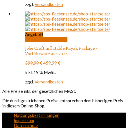
zzgl.
Versandkosten
Angebot!
In den Warenkorb
Jobe Croft Inflatable Kayak Package –
Vorführware aus 2024
Ursprünglicher
Aktueller
599,99
€
459,99
€
Preis
Preis
inkl. 19 % MwSt.
war:
ist:
599,99 €
459,99 €.
zzgl.
Versandkosten
Alle Preise inkl. der gesetzlichen MwSt.
Die durchgestrichenen Preise entsprechen dem bisherigen Preis
in diesem Online-Shop.
Nutzungsbestimmungen
Impressum
Datenschutz