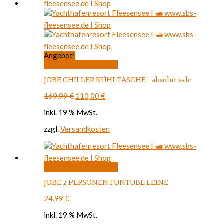
Angebot!
In den Warenkorb
JOBE CHILLER KÜHLTASCHE – absolut sale
Ursprünglicher
Aktueller
169,99
€
110,00
€
Preis
Preis
inkl. 19 % MwSt.
war:
ist:
169,99 €
110,00 €.
zzgl.
Versandkosten
In den Warenkorb
JOBE 2 PERSONEN FUNTUBE LEINE
24,99
€
inkl. 19 % MwSt.