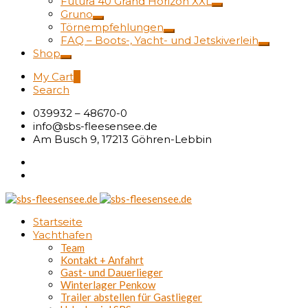
Futura 40 Grand Horizon XXL
Gruno
Törnempfehlungen
FAQ – Boots-, Yacht- und Jetskiverleih
Shop
My Cart
0
Search
039932 – 48670-0
info@sbs-fleesensee.de
Am Busch 9, 17213 Göhren-Lebbin
Startseite
Yachthafen
Team
Kontakt + Anfahrt
Gast- und Dauerlieger
Winterlager Penkow
Trailer abstellen für Gastlieger