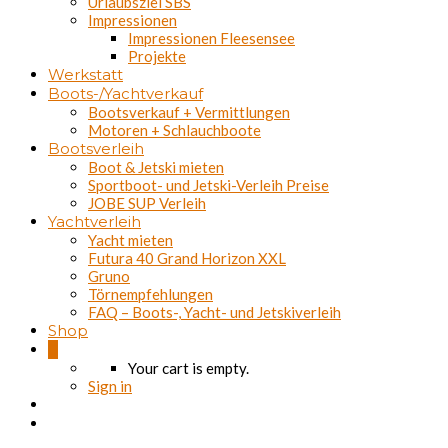
Urlaubsziel SBS
Impressionen
Impressionen Fleesensee
Projekte
Werkstatt
Boots-/Yachtverkauf
Bootsverkauf + Vermittlungen
Motoren + Schlauchboote
Bootsverleih
Boot & Jetski mieten
Sportboot- und Jetski-Verleih Preise
JOBE SUP Verleih
Yachtverleih
Yacht mieten
Futura 40 Grand Horizon XXL
Gruno
Törnempfehlungen
FAQ – Boots-, Yacht- und Jetskiverleih
Shop
0
Your cart is empty.
Sign in