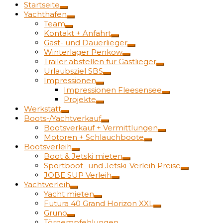
Startseite
Yachthafen
Team
Kontakt + Anfahrt
Gast- und Dauerlieger
Winterlager Penkow
Trailer abstellen für Gastlieger
Urlaubsziel SBS
Impressionen
Impressionen Fleesensee
Projekte
Werkstatt
Boots-/Yachtverkauf
Bootsverkauf + Vermittlungen
Motoren + Schlauchboote
Bootsverleih
Boot & Jetski mieten
Sportboot- und Jetski-Verleih Preise
JOBE SUP Verleih
Yachtverleih
Yacht mieten
Futura 40 Grand Horizon XXL
Gruno
Törnempfehlungen