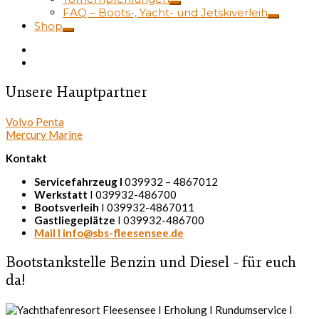
FAQ – Boots-, Yacht- und Jetskiverleih
Shop
Unsere Hauptpartner
Volvo Penta
Mercury Marine
Kontakt
Servicefahrzeug I
039932 – 4867012
Werkstatt
I 039932-486700
Bootsverleih
I 039932-4867011
Gastliegeplätze
I 039932-486700
Mail I info@sbs-fleesensee.de
Bootstankstelle Benzin und Diesel – für euch
da!