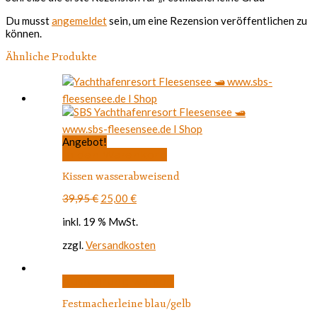
Du musst
angemeldet
sein, um eine Rezension veröffentlichen zu
können.
Ähnliche Produkte
Angebot!
In den Warenkorb
Kissen wasserabweisend
Ursprünglicher
Aktueller
39,95
€
25,00
€
Preis
Preis
inkl. 19 % MwSt.
war:
ist:
39,95 €
25,00 €.
zzgl.
Versandkosten
Dieses
Ausführung wählen
Produkt
Festmacherleine blau/gelb
weist