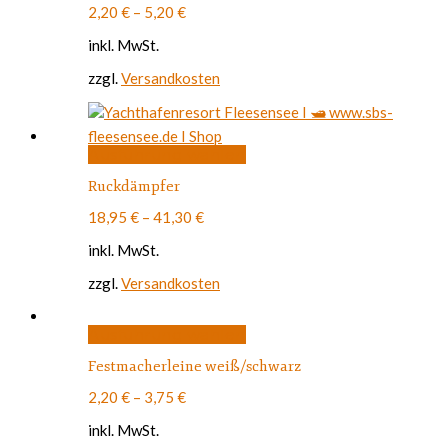
mehrere
2,20
€
–
5,20
€
Varianten
auf.
inkl. MwSt.
Die
Optionen
zzgl.
Versandkosten
können
auf
der
Produktseite
Dieses
Ausführung wählen
gewählt
Produkt
werden
Ruckdämpfer
weist
mehrere
18,95
€
–
41,30
€
Varianten
auf.
inkl. MwSt.
Die
Optionen
zzgl.
Versandkosten
können
auf
Dieses
der
Ausführung wählen
Produkt
Produktseite
Festmacherleine weiß/schwarz
weist
gewählt
mehrere
werden
2,20
€
–
3,75
€
Varianten
auf.
inkl. MwSt.
Die