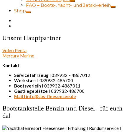
FAQ – Boots-, Yacht- und Jetskiverleih
Shop
Unsere Hauptpartner
Volvo Penta
Mercury Marine
Kontakt
Servicefahrzeug I
039932 – 4867012
Werkstatt
I 039932-486700
Bootsverleih
I 039932-4867011
Gastliegeplätze
I 039932-486700
Mail I info@sbs-fleesensee.de
Bootstankstelle Benzin und Diesel – für euch
da!