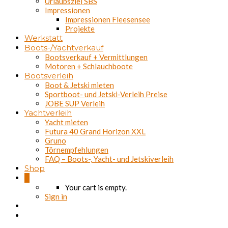
Urlaubsziel SBS
Impressionen
Impressionen Fleesensee
Projekte
Werkstatt
Boots-/Yachtverkauf
Bootsverkauf + Vermittlungen
Motoren + Schlauchboote
Bootsverleih
Boot & Jetski mieten
Sportboot- und Jetski-Verleih Preise
JOBE SUP Verleih
Yachtverleih
Yacht mieten
Futura 40 Grand Horizon XXL
Gruno
Törnempfehlungen
FAQ – Boots-, Yacht- und Jetskiverleih
Shop
0
Your cart is empty.
Sign in