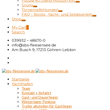
Futura 40 Grand Horizon XXL
Gruno
Törnempfehlungen
FAQ – Boots-, Yacht- und Jetskiverleih
Shop
My Cart
0
Search
039932 – 48670-0
info@sbs-fleesensee.de
Am Busch 9, 17213 Göhren-Lebbin
Startseite
Yachthafen
Team
Kontakt + Anfahrt
Gast- und Dauerlieger
Winterlager Penkow
Trailer abstellen für Gastlieger