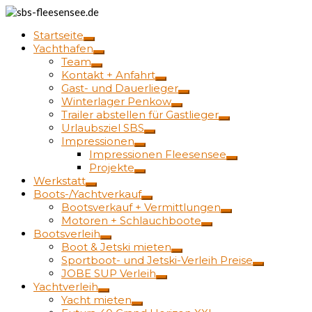
Startseite
Yachthafen
Team
Kontakt + Anfahrt
Gast- und Dauerlieger
Winterlager Penkow
Trailer abstellen für Gastlieger
Urlaubsziel SBS
Impressionen
Impressionen Fleesensee
Projekte
Werkstatt
Boots-/Yachtverkauf
Bootsverkauf + Vermittlungen
Motoren + Schlauchboote
Bootsverleih
Boot & Jetski mieten
Sportboot- und Jetski-Verleih Preise
JOBE SUP Verleih
Yachtverleih
Yacht mieten