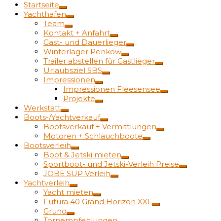
Startseite
Yachthafen
Team
Kontakt + Anfahrt
Gast- und Dauerlieger
Winterlager Penkow
Trailer abstellen für Gastlieger
Urlaubsziel SBS
Impressionen
Impressionen Fleesensee
Projekte
Werkstatt
Boots-/Yachtverkauf
Bootsverkauf + Vermittlungen
Motoren + Schlauchboote
Bootsverleih
Boot & Jetski mieten
Sportboot- und Jetski-Verleih Preise
JOBE SUP Verleih
Yachtverleih
Yacht mieten
Futura 40 Grand Horizon XXL
Gruno
Törnempfehlungen