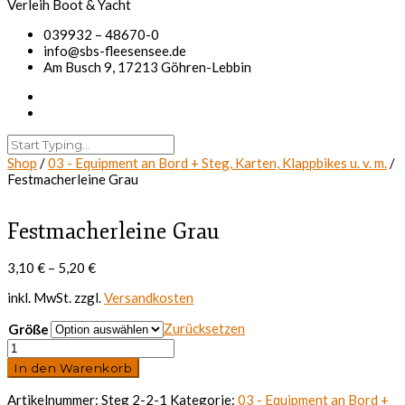
039932 – 48670-0
info@sbs-fleesensee.de
Am Busch 9, 17213 Göhren-Lebbin
Shop
/
03 - Equipment an Bord + Steg, Karten, Klappbikes u. v. m.
/
Festmacherleine Grau
Festmacherleine Grau
3,10
€
–
5,20
€
inkl. MwSt.
zzgl.
Versandkosten
Zurücksetzen
Größe
Festmacherleine
Grau
In den Warenkorb
Menge
Artikelnummer:
Steg 2-2-1
Kategorie:
03 - Equipment an Bord +