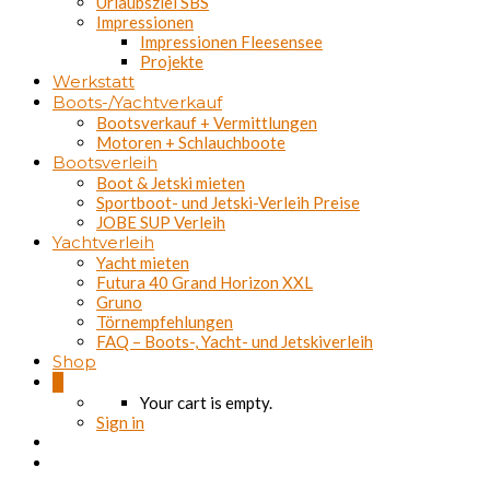
Urlaubsziel SBS
Impressionen
Impressionen Fleesensee
Projekte
Werkstatt
Boots-/Yachtverkauf
Bootsverkauf + Vermittlungen
Motoren + Schlauchboote
Bootsverleih
Boot & Jetski mieten
Sportboot- und Jetski-Verleih Preise
JOBE SUP Verleih
Yachtverleih
Yacht mieten
Futura 40 Grand Horizon XXL
Gruno
Törnempfehlungen
FAQ – Boots-, Yacht- und Jetskiverleih
Shop
0
Your cart is empty.
Sign in