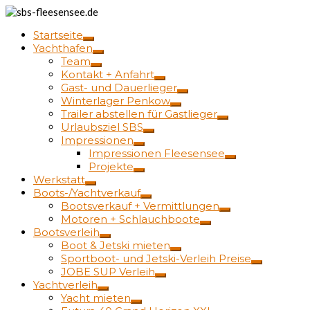
Startseite
Yachthafen
Team
Kontakt + Anfahrt
Gast- und Dauerlieger
Winterlager Penkow
Trailer abstellen für Gastlieger
Urlaubsziel SBS
Impressionen
Impressionen Fleesensee
Projekte
Werkstatt
Boots-/Yachtverkauf
Bootsverkauf + Vermittlungen
Motoren + Schlauchboote
Bootsverleih
Boot & Jetski mieten
Sportboot- und Jetski-Verleih Preise
JOBE SUP Verleih
Yachtverleih
Yacht mieten