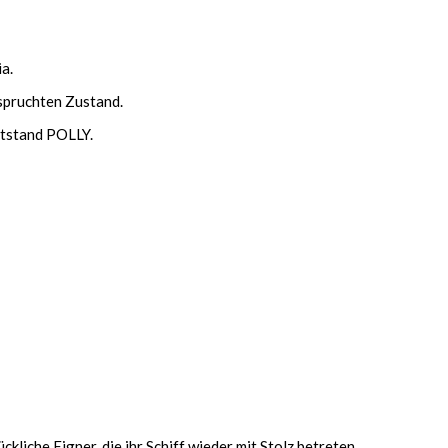
a.
nspruchten Zustand.
ntstand POLLY.
liche Eigner, die ihr Schiff wieder mit Stolz betreten.