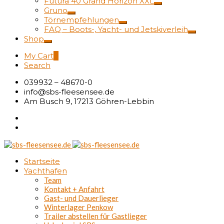
Futura 40 Grand Horizon XXL
Gruno
Törnempfehlungen
FAQ – Boots-, Yacht- und Jetskiverleih
Shop
My Cart
0
Search
039932 – 48670-0
info@sbs-fleesensee.de
Am Busch 9, 17213 Göhren-Lebbin
Startseite
Yachthafen
Team
Kontakt + Anfahrt
Gast- und Dauerlieger
Winterlager Penkow
Trailer abstellen für Gastlieger