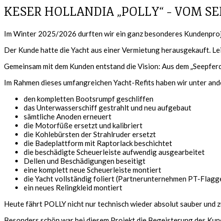
KESER HOLLANDIA „POLLY“ – VOM 
Im Winter 2025/2026 durften wir ein ganz besonderes Kundenproje
Der Kunde hatte die Yacht aus einer Vermietung herausgekauft. Lei
Gemeinsam mit dem Kunden entstand die Vision: Aus dem „Seepferd
Im Rahmen dieses umfangreichen Yacht-Refits haben wir unter an
den kompletten Bootsrumpf geschliffen
das Unterwasserschiff gestrahlt und neu aufgebaut
sämtliche Anoden erneuert
die Motorfüße ersetzt und kalibriert
die Kohlebürsten der Strahlruder ersetzt
die Badeplattform mit Raptorlack beschichtet
die beschädigte Scheuerleiste aufwendig ausgearbeitet
Dellen und Beschädigungen beseitigt
eine komplett neue Scheuerleiste montiert
die Yacht vollständig foliert (Partnerunternehmen PT-Fla
ein neues Relingkleid montiert
Heute fährt POLLY nicht nur technisch wieder absolut sauber und z
Besonders schön war bei diesem Projekt die Begeisterung des Kunden