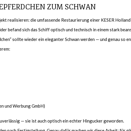
SEEPFERDCHEN ZUM SCHWAN
kt realisieren: die umfassende Restaurierung einer KESER Hollandi
der befand sich das Schiff optisch und technisch in einem stark bea
chen“ sollte wieder ein eleganter Schwan werden — und genau so e
derem:
ggen und Werbung GmbH)
uverlässig — sie ist auch optisch ein echter Hingucker geworden.
 nach Fertigstellung. Genau dafür machen wir diese Arbeit: für glück