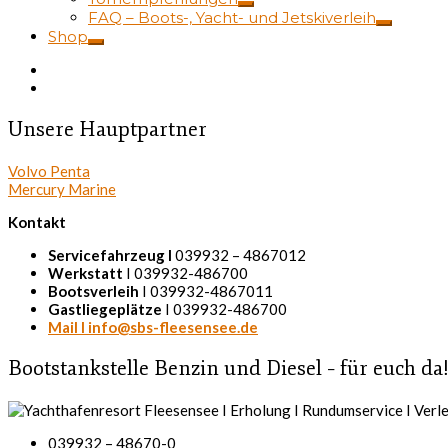
FAQ – Boots-, Yacht- und Jetskiverleih
Shop
Unsere Hauptpartner
Volvo Penta
Mercury Marine
Kontakt
Servicefahrzeug I
039932 – 4867012
Werkstatt
I 039932-486700
Bootsverleih
I 039932-4867011
Gastliegeplätze
I 039932-486700
Mail I info@sbs-fleesensee.de
Bootstankstelle Benzin und Diesel – für euch da
039932 – 48670-0