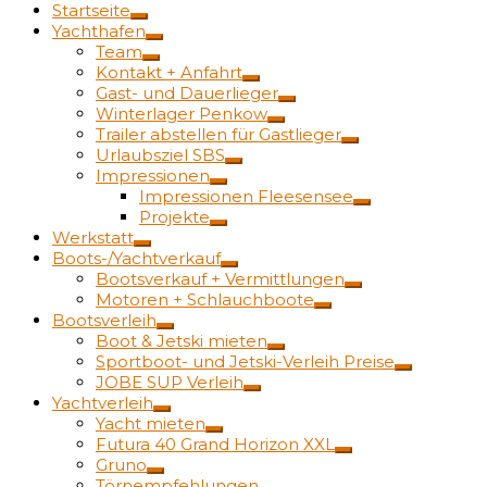
Startseite
Yachthafen
Team
Kontakt + Anfahrt
Gast- und Dauerlieger
Winterlager Penkow
Trailer abstellen für Gastlieger
Urlaubsziel SBS
Impressionen
Impressionen Fleesensee
Projekte
Werkstatt
Boots-/Yachtverkauf
Bootsverkauf + Vermittlungen
Motoren + Schlauchboote
Bootsverleih
Boot & Jetski mieten
Sportboot- und Jetski-Verleih Preise
JOBE SUP Verleih
Yachtverleih
Yacht mieten
Futura 40 Grand Horizon XXL
Gruno
Törnempfehlungen