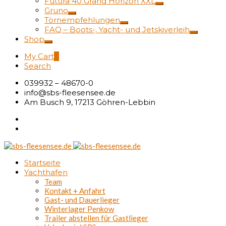
Futura 40 Grand Horizon XXL
Gruno
Törnempfehlungen
FAQ – Boots-, Yacht- und Jetskiverleih
Shop
My Cart
0
Search
039932 – 48670-0
info@sbs-fleesensee.de
Am Busch 9, 17213 Göhren-Lebbin
Startseite
Yachthafen
Team
Kontakt + Anfahrt
Gast- und Dauerlieger
Winterlager Penkow
Trailer abstellen für Gastlieger