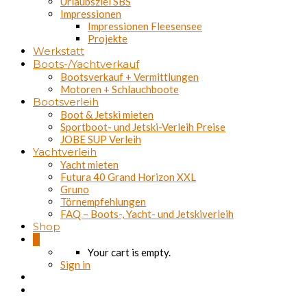
Urlaubsziel SBS
Impressionen
Impressionen Fleesensee
Projekte
Werkstatt
Boots-/Yachtverkauf
Bootsverkauf + Vermittlungen
Motoren + Schlauchboote
Bootsverleih
Boot & Jetski mieten
Sportboot- und Jetski-Verleih Preise
JOBE SUP Verleih
Yachtverleih
Yacht mieten
Futura 40 Grand Horizon XXL
Gruno
Törnempfehlungen
FAQ – Boots-, Yacht- und Jetskiverleih
Shop
0
Your cart is empty.
Sign in