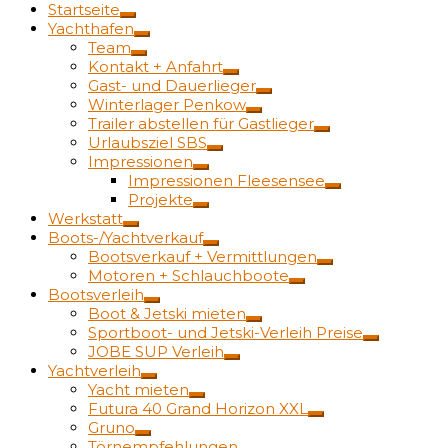
Startseite
Yachthafen
Team
Kontakt + Anfahrt
Gast- und Dauerlieger
Winterlager Penkow
Trailer abstellen für Gastlieger
Urlaubsziel SBS
Impressionen
Impressionen Fleesensee
Projekte
Werkstatt
Boots-/Yachtverkauf
Bootsverkauf + Vermittlungen
Motoren + Schlauchboote
Bootsverleih
Boot & Jetski mieten
Sportboot- und Jetski-Verleih Preise
JOBE SUP Verleih
Yachtverleih
Yacht mieten
Futura 40 Grand Horizon XXL
Gruno
Törnempfehlungen