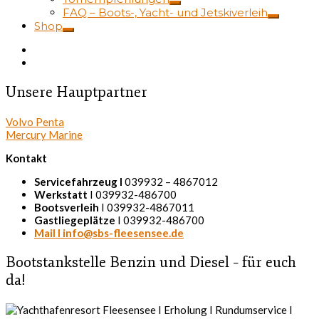
FAQ – Boots-, Yacht- und Jetskiverleih
Shop
Unsere Hauptpartner
Volvo Penta
Mercury Marine
Kontakt
Servicefahrzeug I
039932 – 4867012
Werkstatt
I 039932-486700
Bootsverleih
I 039932-4867011
Gastliegeplätze
I 039932-486700
Mail I info@sbs-fleesensee.de
Bootstankstelle Benzin und Diesel – für euch
da!