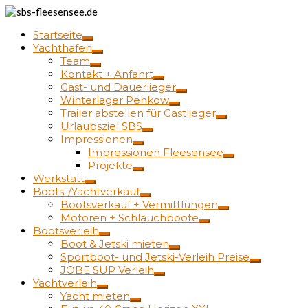
Startseite
Yachthafen
Team
Kontakt + Anfahrt
Gast- und Dauerlieger
Winterlager Penkow
Trailer abstellen für Gastlieger
Urlaubsziel SBS
Impressionen
Impressionen Fleesensee
Projekte
Werkstatt
Boots-/Yachtverkauf
Bootsverkauf + Vermittlungen
Motoren + Schlauchboote
Bootsverleih
Boot & Jetski mieten
Sportboot- und Jetski-Verleih Preise
JOBE SUP Verleih
Yachtverleih
Yacht mieten