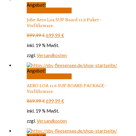
Angebot!
In den Warenkorb
Jobe Aero Loa SUP Board 11.6 Paket –
Vorführware
Ursprünglicher
Aktueller
899,99
€
699,99
€
Preis
Preis
inkl. 19 % MwSt.
war:
ist:
899,99 €
699,99 €.
zzgl.
Versandkosten
Angebot!
In den Warenkorb
AERO LOA 11.6 SUP BOARD PACKAGE –
Vorführware
Ursprünglicher
Aktueller
869,99
€
699,99
€
Preis
Preis
inkl. 19 % MwSt.
war:
ist:
869,99 €
699,99 €.
zzgl.
Versandkosten