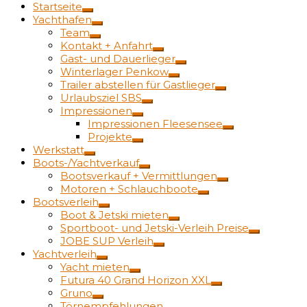
Startseite
Yachthafen
Team
Kontakt + Anfahrt
Gast- und Dauerlieger
Winterlager Penkow
Trailer abstellen für Gastlieger
Urlaubsziel SBS
Impressionen
Impressionen Fleesensee
Projekte
Werkstatt
Boots-/Yachtverkauf
Bootsverkauf + Vermittlungen
Motoren + Schlauchboote
Bootsverleih
Boot & Jetski mieten
Sportboot- und Jetski-Verleih Preise
JOBE SUP Verleih
Yachtverleih
Yacht mieten
Futura 40 Grand Horizon XXL
Gruno
Törnempfehlungen