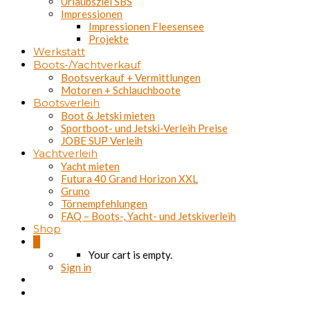
Urlaubsziel SBS
Impressionen
Impressionen Fleesensee
Projekte
Werkstatt
Boots-/Yachtverkauf
Bootsverkauf + Vermittlungen
Motoren + Schlauchboote
Bootsverleih
Boot & Jetski mieten
Sportboot- und Jetski-Verleih Preise
JOBE SUP Verleih
Yachtverleih
Yacht mieten
Futura 40 Grand Horizon XXL
Gruno
Törnempfehlungen
FAQ – Boots-, Yacht- und Jetskiverleih
Shop
0
Your cart is empty.
Sign in