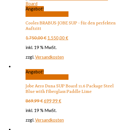
Angebot!
In den Warenkorb
Cooles BRABUS-JOBE SUP – für den perfekten
Auftritt
Ursprünglicher
Aktueller
1.750,00
€
1.550,00
€
Preis
Preis
inkl. 19 % MwSt.
war:
ist:
1.750,00 €
1.550,00 €.
zzgl.
Versandkosten
Angebot!
In den Warenkorb
Jobe Aero Duna SUP Board 11.6 Package Steel
Blue with Fiberglass Paddle Lime
Ursprünglicher
Aktueller
869,99
€
699,99
€
Preis
Preis
inkl. 19 % MwSt.
war:
ist:
869,99 €
699,99 €.
zzgl.
Versandkosten