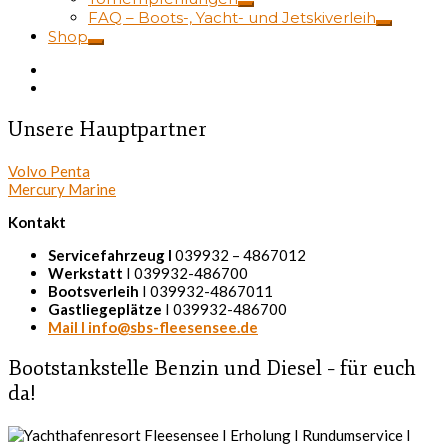
FAQ – Boots-, Yacht- und Jetskiverleih
Shop
Unsere Hauptpartner
Volvo Penta
Mercury Marine
Kontakt
Servicefahrzeug I
039932 – 4867012
Werkstatt
I 039932-486700
Bootsverleih
I 039932-4867011
Gastliegeplätze
I 039932-486700
Mail I info@sbs-fleesensee.de
Bootstankstelle Benzin und Diesel – für euch
da!