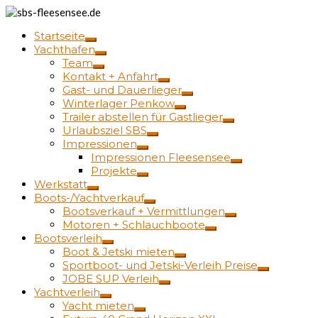
Startseite
Yachthafen
Team
Kontakt + Anfahrt
Gast- und Dauerlieger
Winterlager Penkow
Trailer abstellen für Gastlieger
Urlaubsziel SBS
Impressionen
Impressionen Fleesensee
Projekte
Werkstatt
Boots-/Yachtverkauf
Bootsverkauf + Vermittlungen
Motoren + Schlauchboote
Bootsverleih
Boot & Jetski mieten
Sportboot- und Jetski-Verleih Preise
JOBE SUP Verleih
Yachtverleih
Yacht mieten