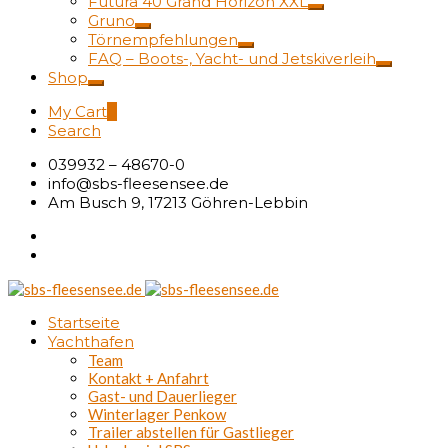
Futura 40 Grand Horizon XXL
Gruno
Törnempfehlungen
FAQ – Boots-, Yacht- und Jetskiverleih
Shop
My Cart
0
Search
039932 – 48670-0
info@sbs-fleesensee.de
Am Busch 9, 17213 Göhren-Lebbin
Startseite
Yachthafen
Team
Kontakt + Anfahrt
Gast- und Dauerlieger
Winterlager Penkow
Trailer abstellen für Gastlieger