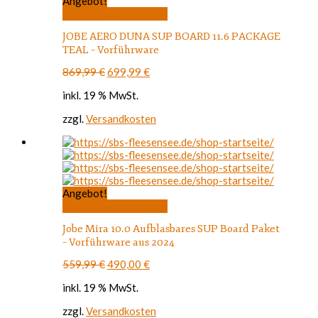
Angebot!
In den Warenkorb
JOBE AERO DUNA SUP BOARD 11.6 PACKAGE
TEAL – Vorführware
Ursprünglicher
Aktueller
869,99
€
699,99
€
Preis
Preis
inkl. 19 % MwSt.
war:
ist:
869,99 €
699,99 €.
zzgl.
Versandkosten
Angebot!
In den Warenkorb
Jobe Mira 10.0 Aufblasbares SUP Board Paket
– Vorführware aus 2024
Ursprünglicher
Aktueller
559,99
€
490,00
€
Preis
Preis
inkl. 19 % MwSt.
war:
ist:
559,99 €
490,00 €.
zzgl.
Versandkosten