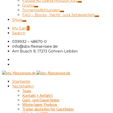
Futura 40 Grand Horizon XXL
Gruno
Törnempfehlungen
FAQ – Boots-, Yacht- und Jetskiverleih
Shop
My Cart
0
Search
039932 – 48670-0
info@sbs-fleesensee.de
Am Busch 9, 17213 Göhren-Lebbin
Startseite
Yachthafen
Team
Kontakt + Anfahrt
Gast- und Dauerlieger
Winterlager Penkow
Trailer abstellen für Gastlieger