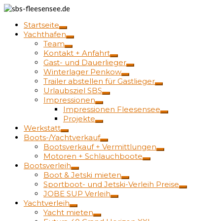
Startseite
Yachthafen
Team
Kontakt + Anfahrt
Gast- und Dauerlieger
Winterlager Penkow
Trailer abstellen für Gastlieger
Urlaubsziel SBS
Impressionen
Impressionen Fleesensee
Projekte
Werkstatt
Boots-/Yachtverkauf
Bootsverkauf + Vermittlungen
Motoren + Schlauchboote
Bootsverleih
Boot & Jetski mieten
Sportboot- und Jetski-Verleih Preise
JOBE SUP Verleih
Yachtverleih
Yacht mieten