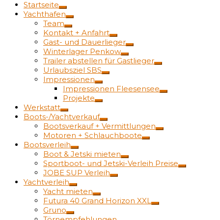
Startseite
Yachthafen
Team
Kontakt + Anfahrt
Gast- und Dauerlieger
Winterlager Penkow
Trailer abstellen für Gastlieger
Urlaubsziel SBS
Impressionen
Impressionen Fleesensee
Projekte
Werkstatt
Boots-/Yachtverkauf
Bootsverkauf + Vermittlungen
Motoren + Schlauchboote
Bootsverleih
Boot & Jetski mieten
Sportboot- und Jetski-Verleih Preise
JOBE SUP Verleih
Yachtverleih
Yacht mieten
Futura 40 Grand Horizon XXL
Gruno
Törnempfehlungen