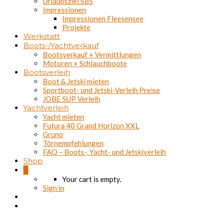
Urlaubsziel SBS
Impressionen
Impressionen Fleesensee
Projekte
Werkstatt
Boots-/Yachtverkauf
Bootsverkauf + Vermittlungen
Motoren + Schlauchboote
Bootsverleih
Boot & Jetski mieten
Sportboot- und Jetski-Verleih Preise
JOBE SUP Verleih
Yachtverleih
Yacht mieten
Futura 40 Grand Horizon XXL
Gruno
Törnempfehlungen
FAQ – Boots-, Yacht- und Jetskiverleih
Shop
0
Your cart is empty.
Sign in