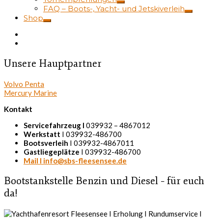
FAQ – Boots-, Yacht- und Jetskiverleih
Shop
Unsere Hauptpartner
Volvo Penta
Mercury Marine
Kontakt
Servicefahrzeug I
039932 – 4867012
Werkstatt
I 039932-486700
Bootsverleih
I 039932-4867011
Gastliegeplätze
I 039932-486700
Mail I info@sbs-fleesensee.de
Bootstankstelle Benzin und Diesel – für euch
da!